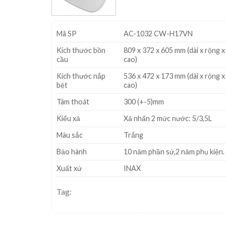
Mã SP
AC-1032 CW-H17VN
Kích thước bồn
809 x 372 x 605 mm (dài x rộng x
cầu
cao)
Kích thước nắp
536 x 472 x 173 mm (dài x rộng x
bệt
cao)
Tâm thoát
300 (+-5)mm
Kiểu xả
Xả nhấn 2 mức nước: 5/3,5L
Màu sắc
Trắng
Bảo hành
10 năm phần sứ,2 năm phụ kiện.
Xuất xứ
INAX
Tag: