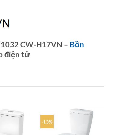
AC-1032 CW-H17VN –
Bồn
 điện tử
-13%
-15%
Add to
Add to