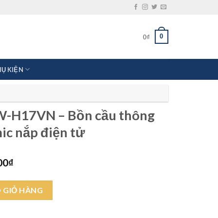
0
0
₫
HỤ KIỆN
W-H17VN – Bồn cầu thông
ic nắp điện tử
Giá
00
₫
hiện
tại
cầu thông minh Aqua Ceramic nắp điện tử số lượng
00₫.
là:
 GIỎ HÀNG
12.500.000₫.