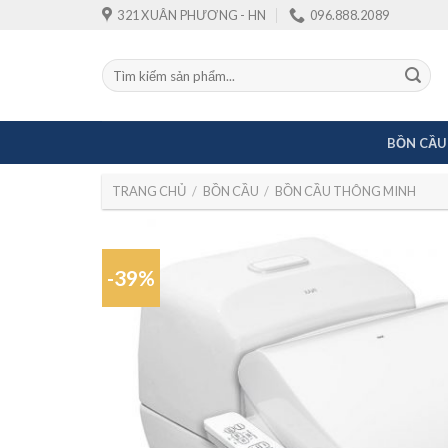
Skip
321 XUÂN PHƯƠNG - HN
096.888.2089
to
content
Tìm
kiếm:
BỒN CẦU
TRANG CHỦ
/
BỒN CẦU
/
BỒN CẦU THÔNG MINH
-39%