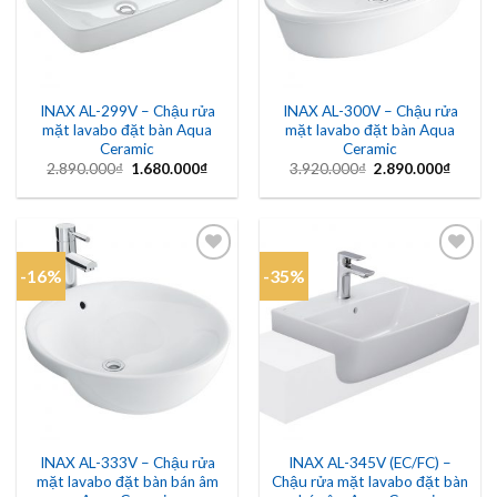
INAX AL-299V – Chậu rửa
INAX AL-300V – Chậu rửa
mặt lavabo đặt bàn Aqua
mặt lavabo đặt bàn Aqua
Ceramic
Ceramic
Giá
Giá
Giá
Giá
2.890.000
₫
1.680.000
₫
3.920.000
₫
2.890.000
₫
gốc
hiện
gốc
hiện
là:
tại
là:
tại
2.890.000₫.
là:
3.920.000₫.
là:
1.680.000₫.
2.890.
-16%
-35%
Add to
Add to
wishlist
wishlist
INAX AL-333V – Chậu rửa
INAX AL-345V (EC/FC) –
mặt lavabo đặt bàn bán âm
Chậu rửa mặt lavabo đặt bàn