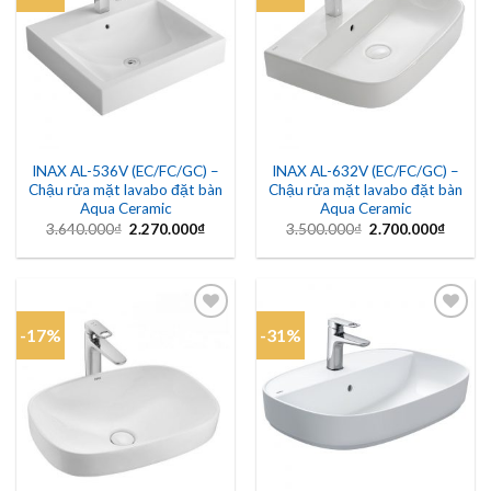
Add to
Add to
wishlist
wishlist
INAX AL-536V (EC/FC/GC) –
INAX AL-632V (EC/FC/GC) –
Chậu rửa mặt lavabo đặt bàn
Chậu rửa mặt lavabo đặt bàn
Aqua Ceramic
Aqua Ceramic
Giá
Giá
Giá
Giá
3.640.000
₫
2.270.000
₫
3.500.000
₫
2.700.000
₫
gốc
hiện
gốc
hiện
là:
tại
là:
tại
3.640.000₫.
là:
3.500.000₫.
là:
2.270.000₫.
2.700.
-17%
-31%
Add to
Add to
wishlist
wishlist