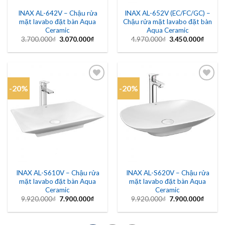
INAX AL-642V – Chậu rửa
INAX AL-652V (EC/FC/GC) –
mặt lavabo đặt bàn Aqua
Chậu rửa mặt lavabo đặt bàn
Ceramic
Aqua Ceramic
Giá
Giá
Giá
Giá
3.700.000
₫
3.070.000
₫
4.970.000
₫
3.450.000
₫
gốc
hiện
gốc
hiện
là:
tại
là:
tại
3.700.000₫.
là:
4.970.000₫.
là:
3.070.000₫.
3.450.
-20%
-20%
Add to
Add to
wishlist
wishlist
INAX AL-S610V – Chậu rửa
INAX AL-S620V – Chậu rửa
mặt lavabo đặt bàn Aqua
mặt lavabo đặt bàn Aqua
Ceramic
Ceramic
Giá
Giá
Giá
Giá
9.920.000
₫
7.900.000
₫
9.920.000
₫
7.900.000
₫
gốc
hiện
gốc
hiện
là:
tại
là:
tại
9.920.000₫.
là:
9.920.000₫.
là:
7.900.000₫.
7.900.