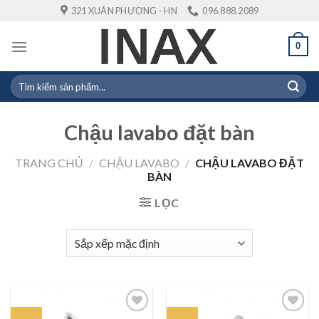
Skip
321 XUÂN PHƯƠNG - HN
096.888.2089
to
content
0
Tìm
kiếm:
Chậu lavabo đặt bàn
TRANG CHỦ
/
CHẬU LAVABO
/
CHẬU LAVABO ĐẶT
BÀN
LỌC