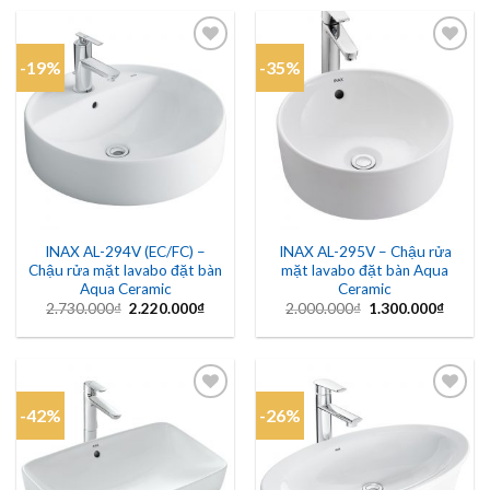
1.010.000₫.
là:
2.580.000₫.
là:
960.000₫.
2.460.
-19%
-35%
Add to
Add to
wishlist
wishlist
INAX AL-294V (EC/FC) –
INAX AL-295V – Chậu rửa
Chậu rửa mặt lavabo đặt bàn
mặt lavabo đặt bàn Aqua
Aqua Ceramic
Ceramic
Giá
Giá
Giá
Giá
2.730.000
₫
2.220.000
₫
2.000.000
₫
1.300.000
₫
gốc
hiện
gốc
hiện
là:
tại
là:
tại
2.730.000₫.
là:
2.000.000₫.
là:
2.220.000₫.
1.300.
-42%
-26%
Add to
Add to
wishlist
wishlist