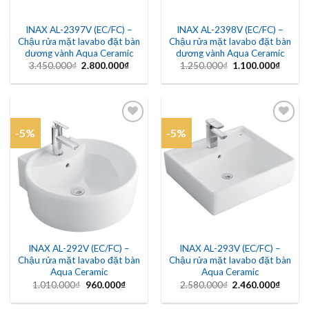
INAX AL-2397V (EC/FC) –
INAX AL-2398V (EC/FC) –
Chậu rửa mặt lavabo đặt bàn
Chậu rửa mặt lavabo đặt bàn
dương vành Aqua Ceramic
dương vành Aqua Ceramic
Giá
Giá
Giá
Giá
3.450.000
₫
2.800.000
₫
1.250.000
₫
1.100.000
₫
gốc
hiện
gốc
hiện
là:
tại
là:
tại
3.450.000₫.
là:
1.250.000₫.
là:
2.800.000₫.
1.100.
-5%
-5%
Add to
Add to
wishlist
wishlist
INAX AL-292V (EC/FC) –
INAX AL-293V (EC/FC) –
Chậu rửa mặt lavabo đặt bàn
Chậu rửa mặt lavabo đặt bàn
Aqua Ceramic
Aqua Ceramic
Giá
Giá
Giá
Giá
1.010.000
₫
960.000
₫
2.580.000
₫
2.460.000
₫
gốc
hiện
gốc
hiện
là:
tại
là:
tại