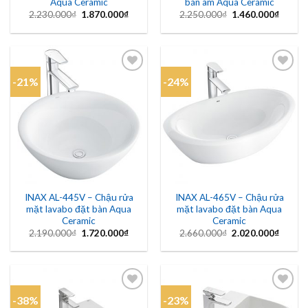
Aqua Ceramic
bán âm Aqua Ceramic
Giá
Giá
Giá
Giá
2.230.000
₫
1.870.000
₫
2.250.000
₫
1.460.000
₫
gốc
hiện
gốc
hiện
là:
tại
là:
tại
2.230.000₫.
là:
2.250.000₫.
là:
1.870.000₫.
1.460.
-21%
-24%
Add to
Add to
wishlist
wishlist
INAX AL-445V – Chậu rửa
INAX AL-465V – Chậu rửa
mặt lavabo đặt bàn Aqua
mặt lavabo đặt bàn Aqua
Ceramic
Ceramic
Giá
Giá
Giá
Giá
2.190.000
₫
1.720.000
₫
2.660.000
₫
2.020.000
₫
gốc
hiện
gốc
hiện
là:
tại
là:
tại
2.190.000₫.
là:
2.660.000₫.
là:
1.720.000₫.
2.020.
-38%
-23%