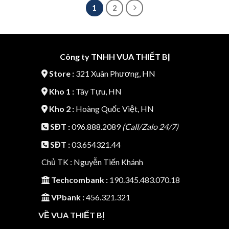
1
2
Công ty TNHH VUA THIẾT BỊ
Store :
321 Xuân Phương, HN
Kho 1 :
Tây Tựu, HN
Kho 2 :
Hoàng Quốc Việt, HN
SĐT :
096.888.2089
(Call/Zalo 24/7)
SĐT :
03.654321.44
Chủ TK : Nguyễn Tiến Khánh
Techcombank :
190.345.483.070.18
VPbank :
456.321.321
VỀ VUA THIẾT BỊ