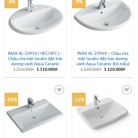
-8%
-9%
Add to
Add to
wishlist
wishlist
INAX AL-2395V ( VEC/VFC ) –
INAX AL-2396V – Chậu rửa
Chậu rửa mặt lavabo đặt bàn
mặt lavabo đặt bàn dương
dương vành Aqua Ceramic
vành Aqua Ceramic (bỏ mẫu)
Giá
Giá
Giá
Giá
1.210.000
₫
1.110.000
₫
1.230.000
₫
1.120.000
₫
gốc
hiện
gốc
hiện
là:
tại
là:
tại
1.210.000₫.
là:
1.230.000₫.
là:
1.110.000₫.
1.120.
-19%
-12%
Add to
Add to
wishlist
wishlist