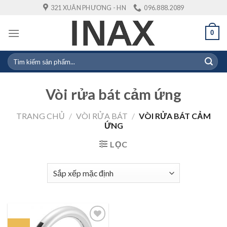
Skip
321 XUÂN PHƯƠNG - HN
096.888.2089
to
content
0
Tìm
kiếm:
Vòi rửa bát cảm ứng
TRANG CHỦ
/
VÒI RỬA BÁT
/
VÒI RỬA BÁT CẢM
ỨNG
LỌC