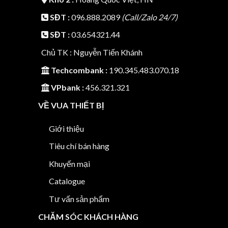
SĐT :
096.888.2089
(Call/Zalo 24/7)
SĐT :
03.654321.44
Chủ TK : Nguyễn Tiến Khánh
Techcombank :
190.345.483.070.18
VPbank :
456.321.321
VỀ VUA THIẾT BỊ
Giới thiệu
Tiêu chí bán hàng
Khuyến mại
Catalogue
Tư vấn sản phẩm
CHĂM SÓC KHÁCH HÀNG