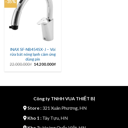
-35%
Add to
wishlist
INAX SF-NB454SX-J – Vòi
rửa bát nóng lạnh cảm ứng
dùng pin
Giá
Giá
22.000.000
₫
14.200.000
₫
gốc
hiện
là:
tại
22.000.000₫.
là:
14.200.000₫.
Công ty TNHH VUA THIẾT BỊ
Store :
321 Xuân Phương, HN
Kho 1 :
Tây Tựu, HN
Kho 2 :
Hoàng Quốc Việt, HN