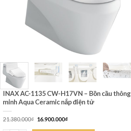
INAX AC-1135 CW-H17VN – Bồn cầu thông
minh Aqua Ceramic nắp điện tử
Giá
Giá
21.380.000
₫
16.900.000
₫
gốc
hiện
là:
tại