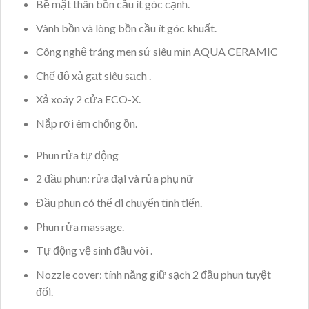
Bề mặt thân bồn cầu ít góc cạnh.
Vành bồn và lòng bồn cầu ít góc khuất.
Công nghệ tráng men sứ siêu mịn AQUA CERAMIC
Chế độ xả gạt siêu sạch .
Xả xoáy 2 cửa ECO-X.
Nắp rơi êm chống ồn.
Phun rửa tự động
2 đầu phun: rửa đại và rửa phụ nữ
Đầu phun có thể di chuyển tịnh tiến.
Phun rửa massage.
Tự động vệ sinh đầu vòi .
Nozzle cover: tính năng giữ sạch 2 đầu phun tuyệt
đối.