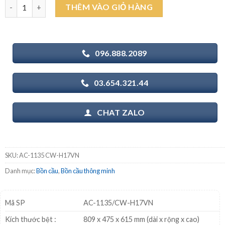
INAX AC-1135 CW-H17VN - Bồn cầu thông minh Aqua Ceramic nắ
THÊM VÀO GIỎ HÀNG
21.380.000₫.
là:
16.900.000₫.
096.888.2089
03.654.321.44
CHAT ZALO
SKU:
AC-1135 CW-H17VN
Danh mục:
Bồn cầu
,
Bồn cầu thông minh
Mã SP
AC-1135/CW-H17VN
Kích thước bệt :
809 x 475 x 615 mm (dài x rộng x cao)