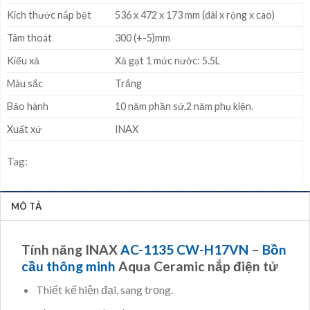
Kích thước nắp bệt
536 x 472 x 173 mm (dài x rộng x cao)
Tâm thoát
300 (+-5)mm
Kiểu xả
Xả gạt 1 mức nước: 5.5L
Màu sắc
Trắng
Bảo hành
10 năm phần sứ,2 năm phụ kiện.
Xuất xứ
INAX
Tag:
MÔ TẢ
Tính năng INAX
AC-1135 CW-H17VN
–
Bồn
cầu thông minh
Aqua Ceramic nắp điện tử
Thiết kế hiện đại, sang trọng.