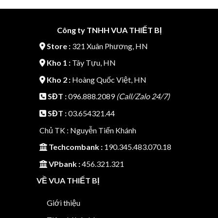
10.240.000₫.
là:
12.700.000₫.
là:
7.940.000₫.
9.25
Công ty TNHH VUA THIẾT BỊ
Store :
321 Xuân Phương, HN
Kho 1 :
Tây Tựu, HN
Kho 2 :
Hoàng Quốc Việt, HN
SĐT :
096.888.2089
(Call/Zalo 24/7)
SĐT :
03.654321.44
Chủ TK : Nguyễn Tiến Khánh
Techcombank :
190.345.483.070.18
VPbank :
456.321.321
VỀ VUA THIẾT BỊ
Giới thiệu