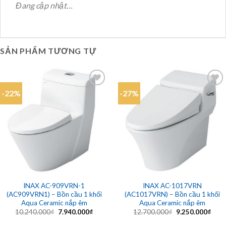
Đang cập nhật…
SẢN PHẨM TƯƠNG TỰ
-22%
-27%
Add to
Add to
wishlist
wishlist
INAX AC-909VRN-1
INAX AC-1017VRN
(AC909VRN1) – Bồn cầu 1 khối
(AC1017VRN) – Bồn cầu 1 khối
Aqua Ceramic nắp êm
Aqua Ceramic nắp êm
Giá
Giá
Giá
Giá
10.240.000
₫
7.940.000
₫
12.700.000
₫
9.250.000
₫
gốc
hiện
gốc
hiện
là:
tại
là:
tại