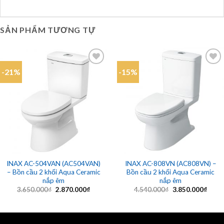
SẢN PHẨM TƯƠNG TỰ
-21%
-15%
Add to
Add to
wishlist
wishlist
INAX AC-504VAN (AC504VAN)
INAX AC-808VN (AC808VN) –
– Bồn cầu 2 khối Aqua Ceramic
Bồn cầu 2 khối Aqua Ceramic
nắp êm
nắp êm
Giá
Giá
Giá
Giá
3.650.000
₫
2.870.000
₫
4.540.000
₫
3.850.000
₫
gốc
hiện
gốc
hiện
là:
tại
là:
tại
3.650.000₫.
là:
4.540.000₫.
là:
2.870.000₫.
3.850