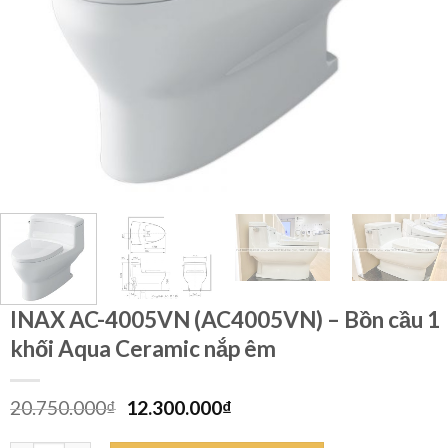
INAX AC-4005VN (AC4005VN) – Bồn cầu 1
khối Aqua Ceramic nắp êm
Giá
Giá
20.750.000
₫
12.300.000
₫
gốc
hiện
là:
tại