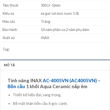
Tâm thoát
300 (+-5)mm
Kiểu xả
xả gạt với mức nước 5.0L
Màu sắc
Trắng
Bảo hành
10 năm phần sứ,2 năm phụ kiện.
Xuất xứ
INAX
Tag:
MÔ TẢ
Tính năng INAX
AC-4005VN (AC4005VN)
–
Bồn cầu
1 khối Aqua Ceramic nắp êm
Thiết kế hiện đại, sang trọng.
Bề mặt thân bồn cầu ít góc cạnh.