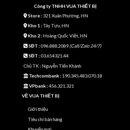
Công ty TNHH VUA THIẾT BỊ
Store :
321 Xuân Phương, HN
Kho 1 :
Tây Tựu, HN
Kho 2 :
Hoàng Quốc Việt, HN
SĐT :
096.888.2089
(Call/Zalo 24/7)
SĐT :
03.654321.44
Chủ TK : Nguyễn Tiến Khánh
Techcombank :
190.345.483.070.18
VPbank :
456.321.321
VỀ VUA THIẾT BỊ
Giới thiệu
Tiêu chí bán hàng
Khuyến mại