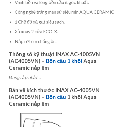
Vành bồn và lòng bồn cầu ít góc khuất.
Công nghệ tráng men sứ siêu mịn AQUA CERAMIC
1 Chế độ xả gạt siêu sạch.
Xả xoáy 2 cửa ECO-X.
Nắp rơi êm chống ồn.
Thông số kỹ thuật INAX AC-4005VN
(AC4005VN) –
Bồn cầu 1 khối
Aqua
Ceramic nắp êm
Đang cập nhật…
Bản vẽ kích thước INAX AC-4005VN
(AC4005VN) –
Bồn cầu
1 khối Aqua
Ceramic nắp êm