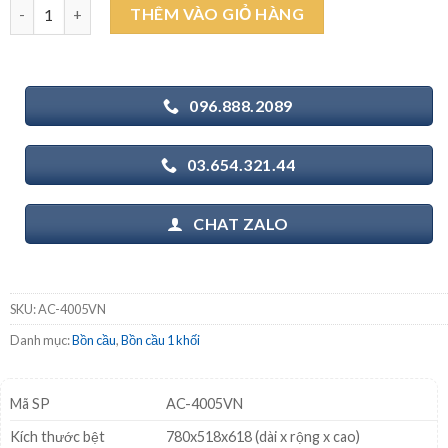
INAX AC-4005VN (AC4005VN) - Bồn cầu 1 khối Aqua Ceramic nắp
THÊM VÀO GIỎ HÀNG
20.750.000₫.
là:
12.300.000₫.
096.888.2089
03.654.321.44
CHAT ZALO
SKU:
AC-4005VN
Danh mục:
Bồn cầu
,
Bồn cầu 1 khối
Mã SP
AC-4005VN
Kích thước bệt
780x518x618 (dài x rộng x cao)