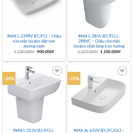
INAX L-2398V (EC/FC) – Chậu
INAX L-285V (EC/FC) L-
rửa mặt lavabo đặt bàn
288VC – Chậu rửa mặt
dương vành
lavabo chân lửng treo tường
Giá
Giá
Giá
Giá
1.100.000
₫
900.000
₫
1.320.000
₫
1.100.000
₫
gốc
hiện
gốc
hiện
là:
tại
là:
tại
1.100.000₫.
là:
1.320.000₫.
là:
900.000₫.
1.100.
-24%
-23%
Add to
Add to
wishlist
wishlist
INAX L-312V (EC/FC) L-
INAX AL-632V (EC/FC/GC) –