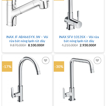
Add to
Add to
wishlist
wishlist
INAX JF-AB466SYX JW – Vòi
INAX SFV-1013SX – Vòi rửa
rửa bát nóng lạnh rút dây
bát nóng lạnh rút dây
Giá
Giá
Giá
Giá
9.870.000
₫
8.100.000
₫
4.210.000
₫
2.930.000
₫
gốc
hiện
gốc
hiện
là:
tại
là:
tại
9.870.000₫.
là:
4.210.000₫.
là:
8.100.000₫.
2.930.
-17%
-30%
Add to
Add to
wishlist
wishlist