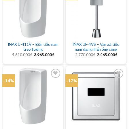
Add to
Add to
wishlist
wishlist
INAX U-411V – Bồn tiểu nam
INAX UF-4VS – Van xả tiểu
treo tường
nam dạng nhấn ống cong
Giá
Giá
Giá
Giá
4.610.000
₫
3.965.000
₫
2.770.000
₫
2.465.000
₫
gốc
hiện
gốc
hiện
là:
tại
là:
tại
4.610.000₫.
là:
2.770.000₫.
là:
3.965.000₫.
2.465.
-14%
-12%
Add to
Add to
wishlist
wishlist