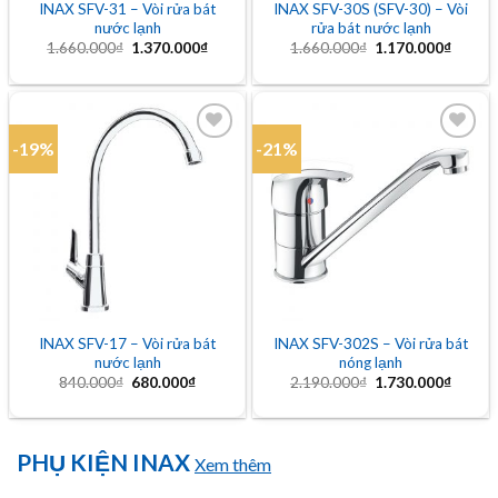
INAX SFV-31 – Vòi rửa bát
INAX SFV-30S (SFV-30) – Vòi
nước lạnh
rửa bát nước lạnh
Giá
Giá
Giá
Giá
1.660.000
₫
1.370.000
₫
1.660.000
₫
1.170.000
₫
gốc
hiện
gốc
hiện
là:
tại
là:
tại
1.660.000₫.
là:
1.660.000₫.
là:
1.370.000₫.
1.170.
-19%
-21%
Add to
Add to
wishlist
wishlist
INAX SFV-17 – Vòi rửa bát
INAX SFV-302S – Vòi rửa bát
nước lạnh
nóng lạnh
Giá
Giá
Giá
Giá
840.000
₫
680.000
₫
2.190.000
₫
1.730.000
₫
gốc
hiện
gốc
hiện
là:
tại
là:
tại
840.000₫.
là:
2.190.000₫.
là:
680.000₫.
1.730.
PHỤ KIỆN INAX
Xem thêm