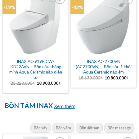
-19%
-42%
Add to
Add to
wishlist
wishlist
INAX AC-919R CW-
INAX AC-2700VN
KB22AVN – Bồn cầu thông
(AC2700VN) – Bồn cầu 1 khối
minh Aqua Ceramic nắp điện
Aqua Ceramic nắp êm
tử
Giá
Giá
18.630.000
₫
10.800.000
₫
gốc
hiện
Giá
Giá
23.220.000
₫
18.900.000
₫
là:
tại
gốc
hiện
18.630.000₫.
là:
là:
tại
10.80
23.220.000₫.
là:
18.900.000₫.
BỒN TẮM INAX
Xem thêm
Bồn xây
Bồn yếm
Bồn đặt sàn
Bồn massage