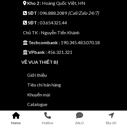
Kho 2 :
Hoàng Quốc Việt, HN
SĐT :
096.888.2089
(Call/Zalo 24/7)
SĐT :
03.654321.44
Chủ TK : Nguyễn Tiến Khánh
Techcombank :
190.345.483.070.18
VPbank :
456.321.321
VỀ VUA THIẾT BỊ
Giới thiệu
Tiêu chí bán hàng
Khuyến mại
Catalogue
Tư vấn sản phẩm
Home
Hotline
ZALO
Địa chỉ
CHĂM SÓC KHÁCH HÀNG