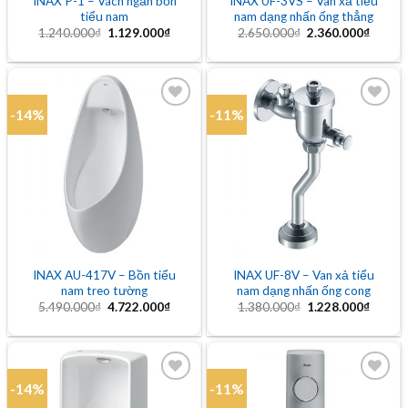
INAX P-1 – Vách ngăn bồn
INAX UF-3VS – Van xả tiểu
tiểu nam
nam dạng nhấn ống thẳng
Giá
Giá
Giá
Giá
1.240.000
₫
1.129.000
₫
2.650.000
₫
2.360.000
₫
gốc
hiện
gốc
hiện
là:
tại
là:
tại
1.240.000₫.
là:
2.650.000₫.
là:
1.129.000₫.
2.360.
-14%
-11%
Add to
Add to
wishlist
wishlist
INAX AU-417V – Bồn tiểu
INAX UF-8V – Van xả tiểu
nam treo tường
nam dạng nhấn ống cong
Giá
Giá
Giá
Giá
5.490.000
₫
4.722.000
₫
1.380.000
₫
1.228.000
₫
gốc
hiện
gốc
hiện
là:
tại
là:
tại
5.490.000₫.
là:
1.380.000₫.
là:
4.722.000₫.
1.228.
-14%
-11%