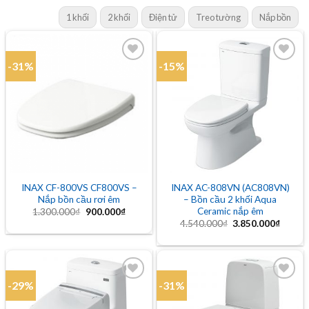
1 khối
2 khối
Điện tử
Treo tường
Nắp bồn
-31%
-15%
Add to
Add to
wishlist
wishlist
INAX CF-800VS CF800VS –
INAX AC-808VN (AC808VN)
Nắp bồn cầu rơi êm
– Bồn cầu 2 khối Aqua
Ceramic nắp êm
Giá
Giá
1.300.000
₫
900.000
₫
gốc
hiện
Giá
Giá
4.540.000
₫
3.850.000
₫
là:
tại
gốc
hiện
1.300.000₫.
là:
là:
tại
900.000₫.
4.540.000₫.
là:
3.850.
-29%
-31%