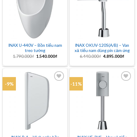
Add to
Add to
wishlist
wishlist
INAX U-440V – Bồn tiểu nam
INAX OKUV-120S(A/B) – Van
treo tường
xả tiểu nam dùng pin cảm ứng
Giá
Giá
Giá
Giá
1.790.000
₫
1.540.000
₫
6.440.000
₫
4.895.000
₫
gốc
hiện
gốc
hiện
là:
tại
là:
tại
1.790.000₫.
là:
6.440.000₫.
là:
1.540.000₫.
4.895.
-9%
-11%
Add to
Add to
wishlist
wishlist