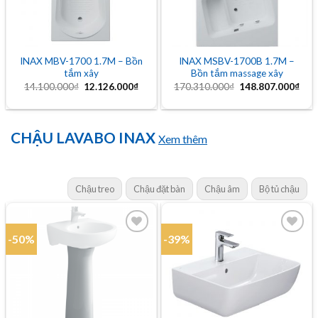
INAX MBV-1700 1.7M – Bồn
INAX MSBV-1700B 1.7M –
tắm xây
Bồn tắm massage xây
Giá
Giá
Giá
Giá
14.100.000
₫
12.126.000
₫
170.310.000
₫
148.807.000
₫
gốc
hiện
gốc
hiện
là:
tại
là:
tại
14.100.000₫.
là:
170.310.000₫.
là:
12.126.000₫.
148
CHẬU LAVABO INAX
Xem thêm
Chậu treo
Chậu đặt bàn
Chậu âm
Bộ tủ chậu
-50%
-39%
Add to
Add to
wishlist
wishlist