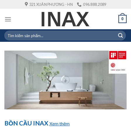
Skip
321 XUÂN PHƯƠNG - HN
096.888.2089
to
content
0
Tìm
kiếm:
BỒN CẦU INAX
Xem thêm