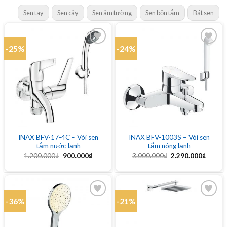
Sen tay
Sen cây
Sen âm tường
Sen bồn tắm
Bát sen
-25%
-24%
Add to
Add to
wishlist
wishlist
INAX BFV-17-4C – Vòi sen
INAX BFV-1003S – Vòi sen
tắm nước lạnh
tắm nóng lạnh
Giá
Giá
Giá
Giá
1.200.000
₫
900.000
₫
3.000.000
₫
2.290.000
₫
gốc
hiện
gốc
hiện
là:
tại
là:
tại
1.200.000₫.
là:
3.000.000₫.
là:
900.000₫.
2.290.
-36%
-21%
Add to
Add to