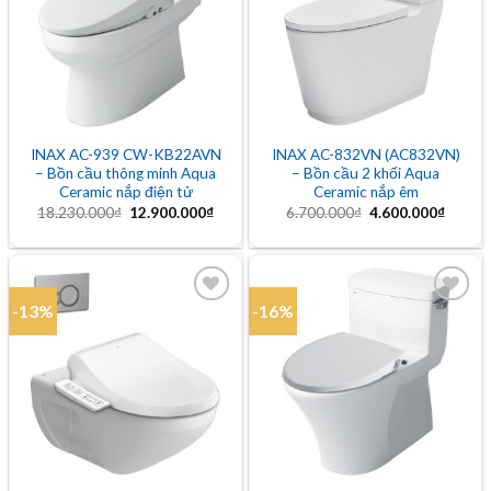
Add to
Add to
wishlist
wishlist
INAX AC-939 CW-KB22AVN
INAX AC-832VN (AC832VN)
– Bồn cầu thông minh Aqua
– Bồn cầu 2 khối Aqua
Ceramic nắp điện tử
Ceramic nắp êm
Giá
Giá
Giá
Giá
18.230.000
₫
12.900.000
₫
6.700.000
₫
4.600.000
₫
gốc
hiện
gốc
hiện
là:
tại
là:
tại
18.230.000₫.
là:
6.700.000₫.
là:
12.900.000₫.
4.600.
-13%
-16%
Add to
Add to
wishlist
wishlist