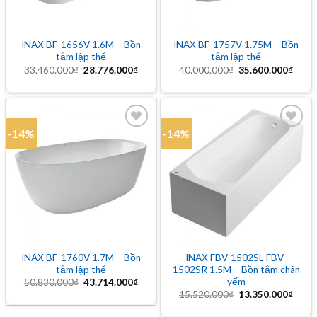
INAX BF-1656V 1.6M – Bồn
INAX BF-1757V 1.75M – Bồn
tắm lập thể
tắm lập thể
Giá
Giá
Giá
Giá
33.460.000
₫
28.776.000
₫
40.000.000
₫
35.600.000
₫
gốc
hiện
gốc
hiện
là:
tại
là:
tại
33.460.000₫.
là:
40.000.000₫.
là:
28.776.000₫.
35.60
-14%
-14%
Add to
Add to
wishlist
wishlist
INAX BF-1760V 1.7M – Bồn
INAX FBV-1502SL FBV-
tắm lập thể
1502SR 1.5M – Bồn tắm chân
yếm
Giá
Giá
50.830.000
₫
43.714.000
₫
gốc
hiện
Giá
Giá
15.520.000
₫
13.350.000
₫
là:
tại
gốc
hiện
50.830.000₫.
là:
là:
tại