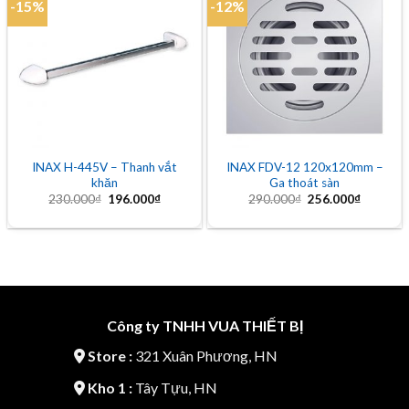
-15%
-12%
Add to
Add to
wishlist
wishlist
INAX H-445V – Thanh vắt
INAX FDV-12 120x120mm –
khăn
Ga thoát sàn
Giá
Giá
Giá
Giá
230.000
₫
196.000
₫
290.000
₫
256.000
₫
gốc
hiện
gốc
hiện
là:
tại
là:
tại
230.000₫.
là:
290.000₫.
là:
196.000₫.
256.000
Công ty TNHH VUA THIẾT BỊ
Store :
321 Xuân Phương, HN
Kho 1 :
Tây Tựu, HN