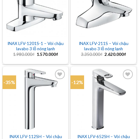
Add to
Add to
wishlist
wishlist
INAX LFV-1201S-1 – Vòi chậu
INAX LFV-211S – Vòi chậu
lavabo 3 lỗ nóng lạnh
lavabo 3 lỗ nóng lạnh
Giá
Giá
Giá
Giá
1.980.000
₫
1.570.000
₫
3.350.000
₫
2.620.000
₫
gốc
hiện
gốc
hiện
là:
tại
là:
tại
1.980.000₫.
là:
3.350.000₫.
là:
1.570.000₫.
2.620.
-35%
-12%
Add to
Add to
wishlist
wishlist
INAX LFV-112SH – Vòi chậu
INAX LFV-652SH – Vòi chậu