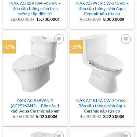
INAX AC-23P CW-H18VN –
INAX AC-991R CW-S15VN –
Bồn cầu thông minh treo
Bồn cầu thông minh Aqua
tường nắp điện tử
Ceramic nắp rửa cơ
Giá
Giá
Giá
Giá
18.010.000
₫
15.700.000
₫
9.510.000
₫
8.000.000
₫
gốc
hiện
gốc
hiện
là:
tại
là:
tại
18.010.000₫.
là:
9.510.000₫.
là:
15.700.000₫.
8.000.
-17%
-29%
Add to
Add to
wishlist
wishlist
INAX AC-959VAN-2
INAX AC-514A CW-S15VN –
(AC959VAN2) – Bồn cầu 1
Bồn cầu thông minh Aqua
khối Aqua Ceramic nắp êm
Ceramic nắp rửa cơ
Giá
Giá
Giá
Giá
6.560.000
₫
5.420.000
₫
4.540.000
₫
3.220.000
₫
gốc
hiện
gốc
hiện
là:
tại
là:
tại
6.560.000₫.
là:
4.540.000₫.
là:
5.420.000₫.
3.220.