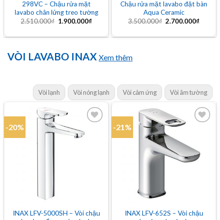
298VC – Chậu rửa mặt
Chậu rửa mặt lavabo đặt bàn
lavabo chân lửng treo tường
Aqua Ceramic
Giá
Giá
Giá
Giá
2.510.000
₫
1.900.000
₫
3.500.000
₫
2.700.000
₫
gốc
hiện
gốc
hiện
là:
tại
là:
tại
2.510.000₫.
là:
3.500.000₫.
là:
1.900.000₫.
2.700.
VÒI LAVABO INAX
Xem thêm
Vòi lạnh
Vòi nóng lạnh
Vòi cảm ứng
Vòi âm tường
-20%
-21%
Add to
Add to
wishlist
wishlist
INAX LFV-5000SH – Vòi chậu
INAX LFV-652S – Vòi chậu