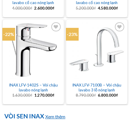
lavabo cổ cao nóng lạnh
lavabo cổ cao nóng lạnh
Giá
Giá
Giá
Giá
4.000.000
₫
2.600.000
₫
5.200.000
₫
4.580.000
₫
gốc
hiện
gốc
hiện
là:
tại
là:
tại
4.000.000₫.
là:
5.200.000₫.
là:
2.600.000₫.
4.580.
-22%
-23%
Add to
Add to
wishlist
wishlist
INAX LFV-1402S – Vòi chậu
INAX LFV-7100B – Vòi chậu
lavabo nóng lạnh
lavabo 3 lỗ nóng lạnh
Giá
Giá
Giá
Giá
1.630.000
₫
1.270.000
₫
8.790.000
₫
6.800.000
₫
gốc
hiện
gốc
hiện
là:
tại
là:
tại
1.630.000₫.
là:
8.790.000₫.
là:
1.270.000₫.
6.800.
VÒI SEN INAX
Xem thêm