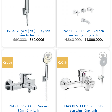
wishlist
wishlist
INAX BF-SC9 (-9C) – Tay sen
INAX BFV-81SEW – Vòi sen
tắm 4 chế độ
âm tường nóng lạnh
Giá
Giá
Giá
Giá
560.000
₫
360.000
₫
14.860.000
₫
11.800.000
₫
gốc
hiện
gốc
hiện
là:
tại
là:
tại
560.000₫.
là:
14.860.000₫.
là:
360.000₫.
11.80
-25%
-16%
Add to
Add to
wishlist
wishlist
INAX BFV-2003S – Vòi sen
INAX BFV-1113S-7C – Vòi
tắm nóng lạnh
sen tắm nóng lạnh