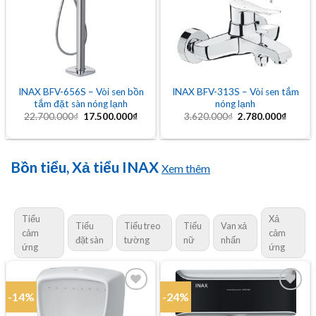
wishlist
wishlist
INAX BFV-656S – Vòi sen bồn
INAX BFV-313S – Vòi sen tắm
tắm đặt sàn nóng lạnh
nóng lạnh
Giá
Giá
Giá
Giá
22.700.000
₫
17.500.000
₫
3.620.000
₫
2.780.000
₫
gốc
hiện
gốc
hiện
là:
tại
là:
tại
22.700.000₫.
là:
3.620.000₫.
là:
17.500.000₫.
2.780.
Bồn tiểu, Xả tiểu INAX
Xem thêm
Tiểu
Xả
Tiểu
Tiểu treo
Tiểu
Van xả
cảm
cảm
đặt sàn
tường
nữ
nhấn
ứng
ứng
-14%
-24%