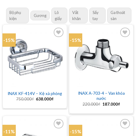
Bộ phụ
Lô
Vắt
Sấy
Ga thoát
Gương
kiện
giấy
khăn
tay
sàn
-15%
-15%
Add to
Add to
wishlist
wishlist
INAX A-703-4 – Van khóa
INAX KF-414V – Kệ xà phòng
nước
Giá
Giá
750.000
₫
638.000
₫
gốc
hiện
Giá
Giá
220.000
₫
187.000
₫
là:
tại
gốc
hiện
750.000₫.
là:
là:
tại
638.000₫.
220.000₫.
là:
187.000
-11%
-15%