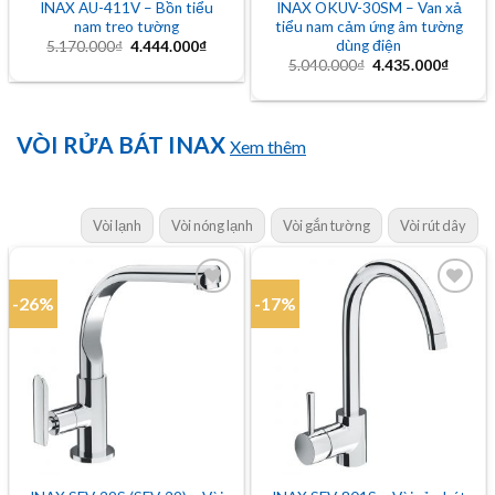
INAX AU-411V – Bồn tiểu
INAX OKUV-30SM – Van xả
nam treo tường
tiểu nam cảm ứng âm tường
dùng điện
Giá
Giá
5.170.000
₫
4.444.000
₫
gốc
hiện
Giá
Giá
5.040.000
₫
4.435.000
₫
là:
tại
gốc
hiện
5.170.000₫.
là:
là:
tại
4.444.000₫.
5.040.000₫.
là:
4.435.
VÒI RỬA BÁT INAX
Xem thêm
Vòi lạnh
Vòi nóng lạnh
Vòi gắn tường
Vòi rút dây
-26%
-17%
Add to
Add to
wishlist
wishlist