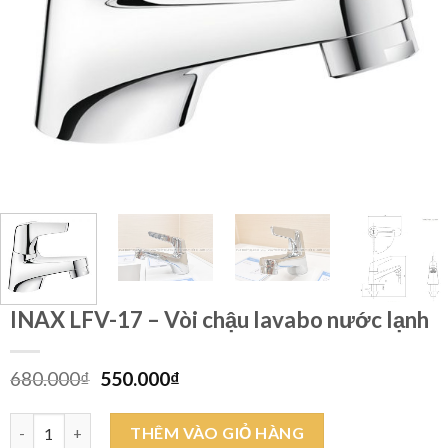
INAX LFV-17 – Vòi chậu lavabo nước lạnh
Giá
Giá
680.000
₫
550.000
₫
gốc
hiện
là:
tại
INAX LFV-17 - Vòi chậu lavabo nước lạnh số lượng
THÊM VÀO GIỎ HÀNG
680.000₫.
là: