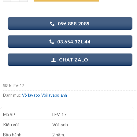
550.000₫.
096.888.2089
03.654.321.44
CHAT ZALO
SKU:
LFV-17
Danh mục:
Vòi lavabo
,
Vòi lavabo lạnh
Mã SP
LFV-17
Kiểu vòi
Vòi lạnh
Bảo hành
2 năm.