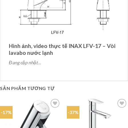
Hình ảnh, video thực tế INAX LFV-17 – Vòi
lavabo nước lạnh
Đang cập nhật…
SẢN PHẨM TƯƠNG TỰ
-17%
-37%
Add to
Add to
wishlist
wishlist