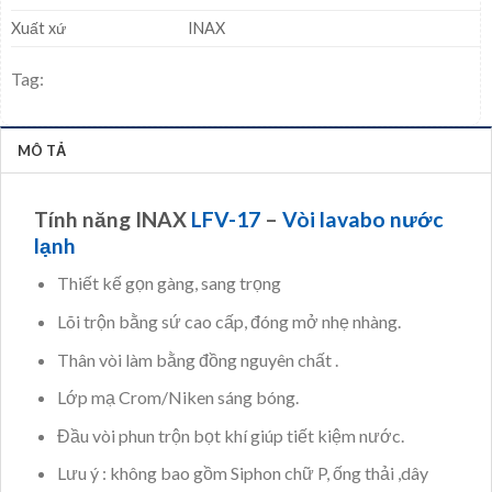
Xuất xứ
INAX
Tag:
MÔ TẢ
Tính năng INAX
LFV-17
–
Vòi lavabo nước
lạnh
Thiết kế gọn gàng, sang trọng
Lõi trộn bằng sứ cao cấp, đóng mở nhẹ nhàng.
Thân vòi làm bằng đồng nguyên chất .
Lớp mạ Crom/Niken sáng bóng.
Đầu vòi phun trộn bọt khí giúp tiết kiệm nước.
Lưu ý : không bao gồm Siphon chữ P, ống thải ,dây