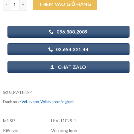
INAX LFV-1102S-1 - Vòi chậu lavabo nóng lạnh số lượng
THÊM VÀO GIỎ HÀNG
1.300.000₫.
là:
912.000₫.
096.888.2089
03.654.321.44
CHAT ZALO
SKU:
LFV-1102S-1
Danh mục:
Vòi lavabo
,
Vòi lavabo nóng lạnh
Mã SP
LFV-1102S-1
Kiểu vòi
Vòi nóng lạnh