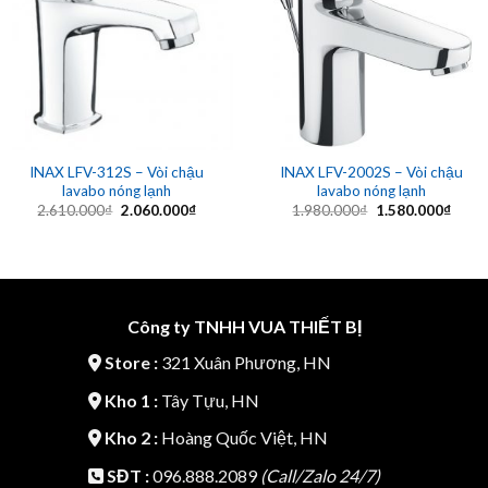
Add to
Add to
wishlist
wishlist
INAX LFV-312S – Vòi chậu
INAX LFV-2002S – Vòi chậu
lavabo nóng lạnh
lavabo nóng lạnh
Giá
Giá
Giá
Giá
2.610.000
₫
2.060.000
₫
1.980.000
₫
1.580.000
₫
gốc
hiện
gốc
hiện
là:
tại
là:
tại
2.610.000₫.
là:
1.980.000₫.
là:
2.060.000₫.
1.580
Công ty TNHH VUA THIẾT BỊ
Store :
321 Xuân Phương, HN
Kho 1 :
Tây Tựu, HN
Kho 2 :
Hoàng Quốc Việt, HN
SĐT :
096.888.2089
(Call/Zalo 24/7)