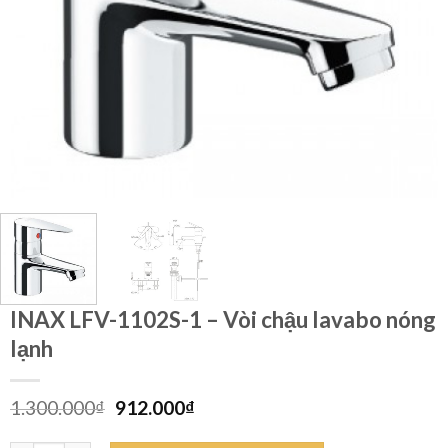
INAX LFV-1102S-1 – Vòi chậu lavabo nóng
lạnh
Giá
Giá
1.300.000
₫
912.000
₫
gốc
hiện
là:
tại