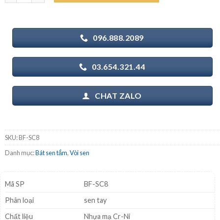
330.000₫.
096.888.2089
03.654.321.44
CHAT ZALO
SKU:
BF-SC8
Danh mục:
Bát sen tắm
,
Vòi sen
Mã SP
BF-SC8
Phân loại
sen tay
Chất liệu
Nhựa mạ Cr-Ni