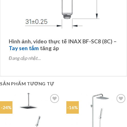
Hình ảnh, video thực tế INAX BF-SC8 (8C) –
Tay sen tắm
tăng áp
Đang cập nhật…
SẢN PHẨM TƯƠNG TỰ
-24%
-16%
Add to
Add to
wishlist
wishlist