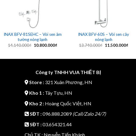
INAX BFV-81SEHC – Vòi sen âm
INAX BFV-60S – Vòi sen cây
tường nóng lạnh
nóng lạnh
Giá
Giá
Giá
Giá
14.140.000
₫
10.800.000
₫
13.740.000
₫
11.500.000
₫
gốc
hiện
gốc
hiện
là:
tại
là:
tại
14.140.000₫.
là:
13.740.000₫.
là:
10.800.000₫.
11.5
Công ty TNHH VUA THIẾT BỊ
Store :
321 Xuân Phương, HN
Kho 1 :
Tây Tựu, HN
Kho 2 :
Hoàng Quốc Việt, HN
SĐT :
096.888.2089
(Call/Zalo 24/7)
SĐT :
03.654321.44
Chủ TK : Nguyễn Tiến Khánh