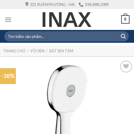
Skip
321 XUÂN PHƯƠNG - HN
096.888.2089
to
content
0
Tìm
kiếm:
TRANG CHỦ
/
VÒI SEN
/
BÁT SEN TẮM
-38%
Add to
wishlist