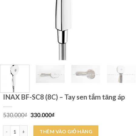
INAX BF-SC8 (8C) – Tay sen tắm tăng áp
Giá
Giá
530.000
₫
330.000
₫
gốc
hiện
là:
tại
INAX BF-SC8 (8C) - Tay sen tắm tăng áp số lượng
THÊM VÀO GIỎ HÀNG
530.000₫.
là: