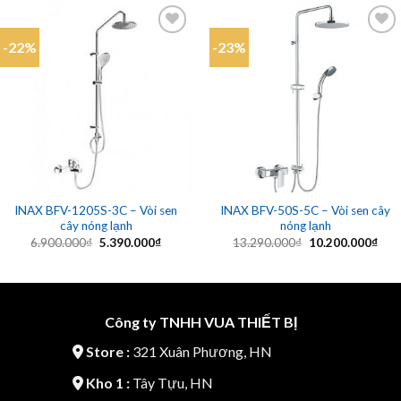
-22%
-23%
Add to
Add to
wishlist
wishlist
INAX BFV-1205S-3C – Vòi sen
INAX BFV-50S-5C – Vòi sen cây
cây nóng lạnh
nóng lạnh
Giá
Giá
Giá
Giá
6.900.000
₫
5.390.000
₫
13.290.000
₫
10.200.000
₫
gốc
hiện
gốc
hiện
là:
tại
là:
tại
6.900.000₫.
là:
13.290.000₫.
là:
5.390.000₫.
10.2
Công ty TNHH VUA THIẾT BỊ
Store :
321 Xuân Phương, HN
Kho 1 :
Tây Tựu, HN