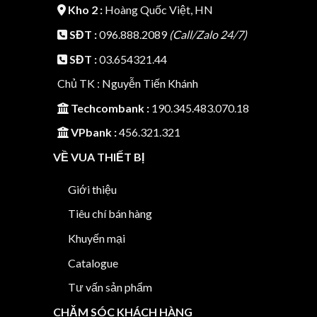
Kho 2 :
Hoàng Quốc Việt, HN
SĐT :
096.888.2089
(Call/Zalo 24/7)
SĐT :
03.654321.44
Chủ TK : Nguyễn Tiến Khánh
Techcombank :
190.345.483.070.18
VPbank :
456.321.321
VỀ VUA THIẾT BỊ
Giới thiệu
Tiêu chí bán hàng
Khuyến mại
Catalogue
Tư vấn sản phẩm
CHĂM SÓC KHÁCH HÀNG