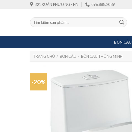
Skip
321 XUÂN PHƯƠNG - HN
096.888.2089
to
content
Tìm
kiếm:
BỒN CẦU
TRANG CHỦ
/
BỒN CẦU
/
BỒN CẦU THÔNG MINH
-20%