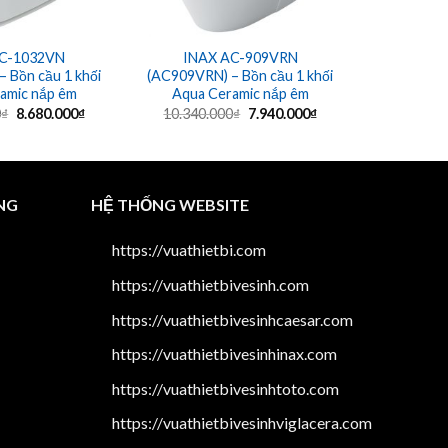
C-1032VN
INAX AC-909VRN
INAX
 Bồn cầu 1 khối
(AC909VRN) – Bồn cầu 1 khối
(AC1008V
amic nắp êm
Aqua Ceramic nắp êm
khối Aqu
Giá
Giá
Giá
Giá
0
₫
8.680.000
₫
10.340.000
₫
7.940.000
₫
12.940.
gốc
hiện
gốc
hiện
là:
tại
là:
tại
12.980.000₫.
là:
10.340.000₫.
là:
8.680.000₫.
7.940.000₫.
NG
HỆ THỐNG WEBSITE
https://vuathietbi.com
https://vuathietbivesinh.com
https://vuathietbivesinhcaesar.com
https://vuathietbivesinhinax.com
https://vuathietbivesinhtoto.com
https://vuathietbivesinhviglacera.com