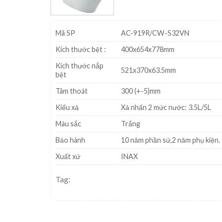
Mã SP
AC-919R/CW-S32VN
Kích thước bệt :
400x654x778mm
Kích thước nắp
521x370x63.5mm
bệt
Tâm thoát
300 (+-5)mm
Kiểu xả
Xả nhấn 2 mức nước: 3.5L/5L
Màu sắc
Trắng
Bảo hành
10 năm phần sứ,2 năm phụ kiện.
Xuất xứ
INAX
Tag: