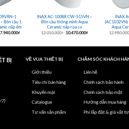
909VRN-1
INAX AC-1008R CW-S15VN –
INAX A
– Bồn cầu 1
Bồn cầu thông minh Aqua
(AC1032VN) –
amic nắp êm
Ceramic nắp rửa cơ
Aqua Cer
Giá
Giá
Giá
Giá
7.940.000
₫
12.010.000
₫
10.470.000
₫
12.980.00
gốc
hiện
gốc
hiện
là:
tại
là:
tại
10.240.000₫.
là:
12.010.000₫.
là:
7.940.000₫.
10.470.000₫.
VỀ VUA THIẾT BỊ
CHĂM SÓC KHÁCH HÀ
T BỊ
Giới thiệu
Liên hệ
Tiêu chí bán hàng
Chính sách bảo hành
Khuyến mại
Chính sách bảo mật
/7)
Catalogue
Hướng dẫn mua hàng
Tư vấn sản phẩm
Phí lắp đặt & giá vật tư