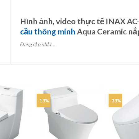
Hình ảnh, video thực tế INAX 
cầu thông minh
Aqua Ceramic nắ
Đang cập nhật…
-13%
-33%
Add to
Add to
wishlist
wishlist