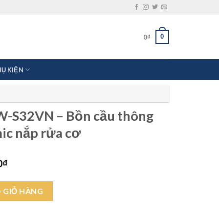
0
0
₫
HỤ KIỆN
W-S32VN – Bồn cầu thông
ic nắp rửa cơ
Giá
0
₫
hiện
tại
cầu thông minh Aqua Ceramic nắp rửa cơ số lượng
00₫.
là:
 GIỎ HÀNG
9.700.000₫.