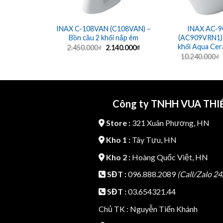
INAX C-108VAN (C108VAN) –
INAX AC-
Bồn cầu 2 khối nắp êm
(AC909VRN1) 
khối Aqua Cer
Giá
Giá
2.450.000
₫
2.140.000
₫
gốc
hiện
10.240.000
₫
là:
tại
2.450.000₫.
là:
2.140.000₫.
Công ty TNHH VUA THIẾ
Store :
321 Xuân Phương, HN
Kho 1 :
Tây Tựu, HN
Kho 2 :
Hoàng Quốc Việt, HN
SĐT :
096.888.2089
(Call/Zalo 24
SĐT :
03.654321.44
Chủ TK : Nguyễn Tiến Khánh