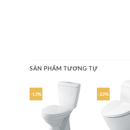
SẢN PHẨM TƯƠNG TỰ
-13%
-22%
Add to
wishlist