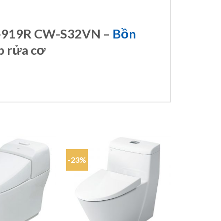
AC-919R CW-S32VN –
Bồn
p rửa cơ
-23%
-25%
Add to
Add to
wishlist
wishlist