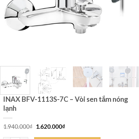
INAX BFV-1113S-7C – Vòi sen tắm nóng
lạnh
Giá
Giá
1.940.000
₫
1.620.000
₫
gốc
hiện
là:
tại