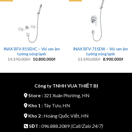
Add to
Add to
wishlist
wishlist
INAX BFV-81SEHC – Vòi sen âm
INAX BFV-71SEW – Vòi sen âm
tường nóng lạnh
tường nóng lạnh
Giá
Giá
Giá
Giá
14.140.000
₫
10.800.000
₫
11.590.000
₫
8.900.000
₫
gốc
hiện
gốc
hiện
là:
tại
là:
tại
14.140.000₫.
là:
11.590.000₫.
là:
10.800.000₫.
8.90
Công ty TNHH VUA THIẾT BỊ
Store :
321 Xuân Phương, HN
Kho 1 :
Tây Tựu, HN
Kho 2 :
Hoàng Quốc Việt, HN
SĐT :
096.888.2089
(Call/Zalo 24/7)