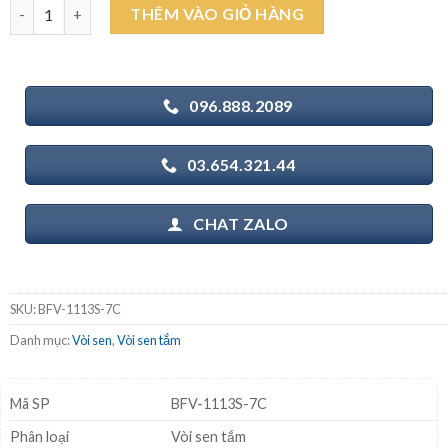
INAX BFV-1113S-7C - Vòi sen tắm nóng lạnh số lượng
THÊM VÀO GIỎ HÀNG
1.940.000₫.
là:
1.620.000₫.
096.888.2089
03.654.321.44
CHAT ZALO
SKU:
BFV-1113S-7C
Danh mục:
Vòi sen
,
Vòi sen tắm
Mã SP
BFV-1113S-7C
Phân loại
Vòi sen tắm