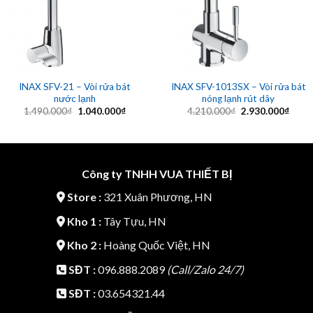
INAX SFV-21 – Vòi rửa bát
INAX SFV-1013SX – Vòi rửa bát
nước lạnh
nóng lạnh rút dây
Giá
Giá
Giá
Giá
1.490.000
₫
1.040.000
₫
4.210.000
₫
2.930.000
₫
gốc
hiện
gốc
hiện
là:
tại
là:
tại
1.490.000₫.
là:
4.210.000₫.
là:
1.040.000₫.
2.930
Công ty TNHH VUA THIẾT BỊ
Store :
321 Xuân Phương, HN
Kho 1 :
Tây Tựu, HN
Kho 2 :
Hoàng Quốc Việt, HN
SĐT :
096.888.2089
(Call/Zalo 24/7)
SĐT :
03.654321.44