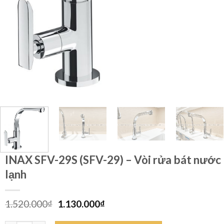
INAX SFV-29S (SFV-29) – Vòi rửa bát nước
lạnh
Giá
Giá
1.520.000
₫
1.130.000
₫
gốc
hiện
là:
tại