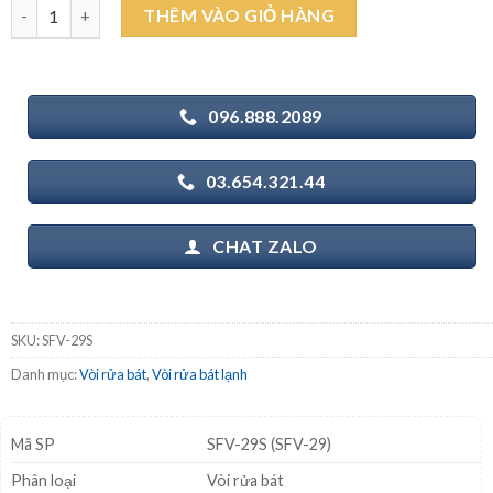
INAX SFV-29S (SFV-29) - Vòi rửa bát nước lạnh số lượng
THÊM VÀO GIỎ HÀNG
1.520.000₫.
là:
1.130.000₫.
096.888.2089
03.654.321.44
CHAT ZALO
SKU:
SFV-29S
Danh mục:
Vòi rửa bát
,
Vòi rửa bát lạnh
Mã SP
SFV-29S (SFV-29)
Phân loại
Vòi rửa bát