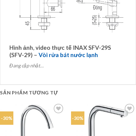
Hình ảnh, video thực tế INAX SFV-29S
(SFV-29) –
Vòi rửa bát nước lạnh
Đang cập nhật…
SẢN PHẨM TƯƠNG TỰ
-30%
-30%
Add to
Add to
wishlist
wishlist