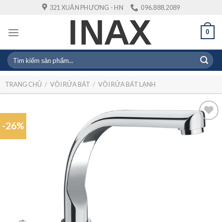
Skip
321 XUÂN PHƯƠNG - HN
096.888.2089
to
content
0
Tìm
kiếm:
TRANG CHỦ
/
VÒI RỬA BÁT
/
VÒI RỬA BÁT LẠNH
-26%
Add to
wishlist