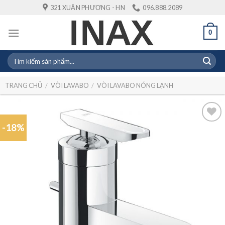
Skip
321 XUÂN PHƯƠNG - HN
096.888.2089
to
content
0
Tìm
kiếm:
TRANG CHỦ
/
VÒI LAVABO
/
VÒI LAVABO NÓNG LẠNH
-18%
Add to
wishlist