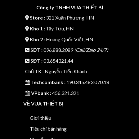
Công ty TNHH VUA THIẾT BỊ
Store :
321 Xuân Phương, HN
Kho 1 :
Tây Tựu, HN
Kho 2 :
Hoàng Quốc Việt, HN
SĐT :
096.888.2089
(Call/Zalo 24/7)
SĐT :
03.654321.44
Chủ TK : Nguyễn Tiến Khánh
Techcombank :
190.345.483.070.18
VPbank :
456.321.321
VỀ VUA THIẾT BỊ
Giới thiệu
Tiêu chí bán hàng