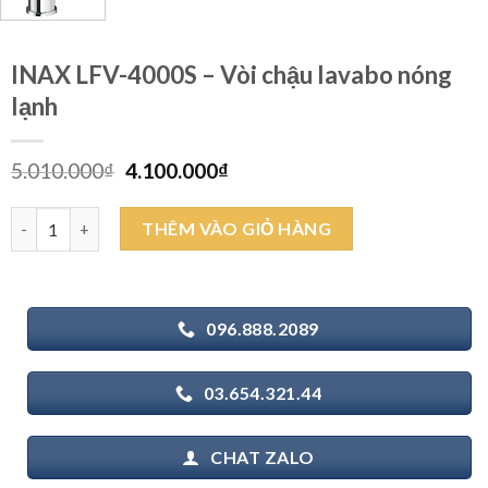
INAX LFV-4000S – Vòi chậu lavabo nóng
lạnh
Giá
Giá
5.010.000
₫
4.100.000
₫
gốc
hiện
là:
tại
INAX LFV-4000S - Vòi chậu lavabo nóng lạnh số lượng
THÊM VÀO GIỎ HÀNG
5.010.000₫.
là:
4.100.000₫.
096.888.2089
03.654.321.44
CHAT ZALO