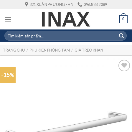
Skip
321 XUÂN PHƯƠNG - HN
096.888.2089
to
content
0
Tìm
kiếm:
TRANG CHỦ
/
PHỤ KIỆN PHÒNG TẮM
/
GIÁ TREO KHĂN
-15%
Add to
wishlist