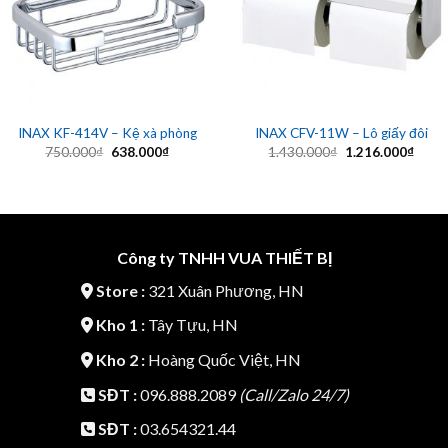
INAX KF-414V – Kệ xà phòng
INAX CFV-11W – Lô giấy đôi
Giá
Giá
Giá
Giá
750.000
₫
638.000
₫
1.430.000
₫
1.216.000
₫
gốc
hiện
gốc
hiện
là:
tại
là:
tại
750.000₫.
là:
1.430.000₫.
là:
638.000₫.
1.216
Công ty TNHH VUA THIẾT BỊ
Store :
321 Xuân Phương, HN
Kho 1 :
Tây Tựu, HN
Kho 2 :
Hoàng Quốc Việt, HN
SĐT :
096.888.2089
(Call/Zalo 24/7)
SĐT :
03.654321.44