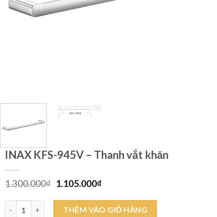
INAX KFS-945V – Thanh vắt khăn
Giá
Giá
1.300.000
₫
1.105.000
₫
gốc
hiện
là:
tại
INAX KFS-945V - Thanh vắt khăn số lượng
THÊM VÀO GIỎ HÀNG
1.300.000₫.
là: