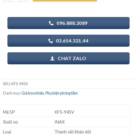
1.105.000₫.
096.888.2089
03.654.321.44
CHAT ZALO
SKU:
KFS-945V
Danh mục:
Giá treo khăn
,
Phụ kiện phòng tắm
Mã SP
KFS-945V
Xuất xứ
INAX
Loại
Thanh vắt khăn đôi