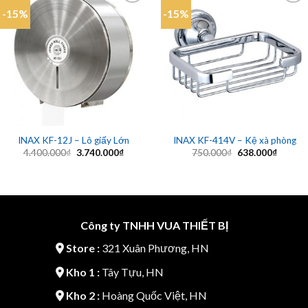
-15%
-15%
Add to
Add to
wishlist
wishlist
INAX KF-12J – Lô giấy Lớn
INAX KF-414V – Kệ xà phòng
Giá
Giá
Giá
Giá
4.400.000
₫
3.740.000
₫
750.000
₫
638.000
₫
gốc
hiện
gốc
hiện
là:
tại
là:
tại
4.400.000₫.
là:
750.000₫.
là:
3.740.000₫.
638.00
Công ty TNHH VUA THIẾT BỊ
Store :
321 Xuân Phương, HN
Kho 1 :
Tây Tựu, HN
Kho 2 :
Hoàng Quốc Việt, HN