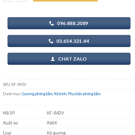
1.284.000₫.
096.888.2089
03.654.321.44
CHAT ZALO
SKU:
KF-842V
Danh mục:
Gương phòng tắm
,
Kệ kính
,
Phụ kiện phòng tắm
Mã SP
KF-842V
Xuất xứ
INAX
Loại
Kệ gương