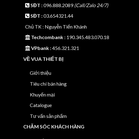
SĐT :
096.888.2089
(Call/Zalo 24/7)
SĐT :
03.654321.44
Chủ TK : Nguyễn Tiến Khánh
Techcombank :
190.345.483.070.18
VPbank :
456.321.321
VỀ VUA THIẾT BỊ
Giới thiệu
Tiêu chí bán hàng
Khuyến mại
Catalogue
Tư vấn sản phẩm
CHĂM SÓC KHÁCH HÀNG