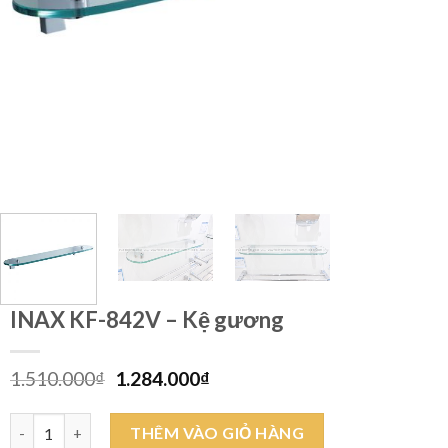
INAX KF-842V – Kệ gương
Giá
Giá
1.510.000
₫
1.284.000
₫
gốc
hiện
là:
tại
INAX KF-842V - Kệ gương số lượng
THÊM VÀO GIỎ HÀNG
1.510.000₫.
là: