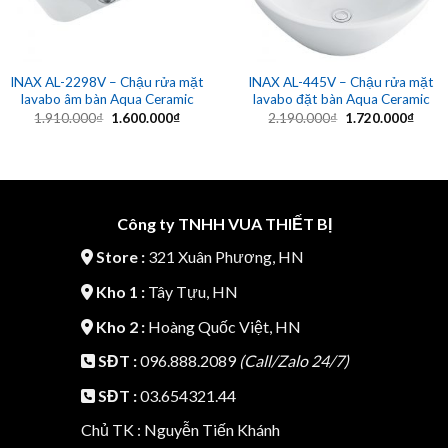
INAX AL-2298V – Chậu rửa mặt
INAX AL-445V – Chậu rửa mặt
lavabo âm bàn Aqua Ceramic
lavabo đặt bàn Aqua Ceramic
Giá
Giá
Giá
Giá
1.910.000
₫
1.600.000
₫
2.190.000
₫
1.720.000
₫
gốc
hiện
gốc
hiện
là:
tại
là:
tại
1.910.000₫.
là:
2.190.000₫.
là:
1.600.000₫.
1.720
Công ty TNHH VUA THIẾT BỊ
Store :
321 Xuân Phương, HN
Kho 1 :
Tây Tựu, HN
Kho 2 :
Hoàng Quốc Việt, HN
SĐT :
096.888.2089
(Call/Zalo 24/7)
SĐT :
03.654321.44
Chủ TK : Nguyễn Tiến Khánh