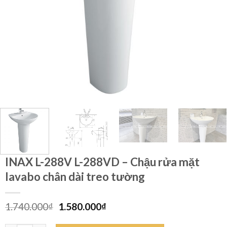
INAX L-288V L-288VD – Chậu rửa mặt
lavabo chân dài treo tường
Giá
Giá
1.740.000
₫
1.580.000
₫
gốc
hiện
là:
tại