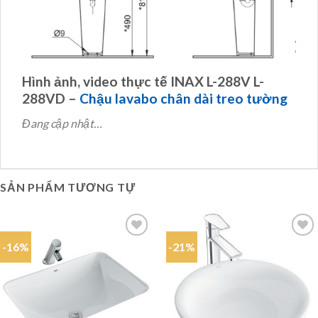
Hình ảnh, video thực tế INAX L-288V L-
288VD –
Chậu lavabo chân dài treo tường
Đang cập nhật…
SẢN PHẨM TƯƠNG TỰ
-16%
-21%
Add to
Add to
wishlist
wishlist