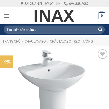
Skip
321 XUÂN PHƯƠNG - HN
096.888.2089
to
content
0
Tìm
kiếm:
TRANG CHỦ
/
CHẬU LAVABO
/
CHẬU LAVABO TREO TƯỜNG
-9%
Add to
wishlist