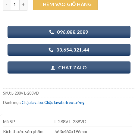
INAX L-288V L-288VD - Chậu rửa mặt lavabo chân dài treo tường
THÊM VÀO GIỎ HÀNG
1.740.000₫.
là:
1.580.000₫.
096.888.2089
03.654.321.44
CHAT ZALO
SKU:
L-288V L-288VD
Danh mục:
Chậu lavabo
,
Chậu lavabo treo tường
Mã SP
L-288V L-288VD
Kích thước sản phẩm:
563x460x196mm