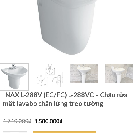
INAX L-288V (EC/FC) L-288VC – Chậu rửa
mặt lavabo chân lửng treo tường
Giá
Giá
1.740.000
₫
1.580.000
₫
gốc
hiện
là:
tại