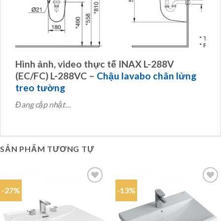
Hình ảnh, video thực tế INAX L-288V
(EC/FC) L-288VC –
Chậu lavabo chân lửng
treo tường
Đang cập nhật…
SẢN PHẨM TƯƠNG TỰ
-27%
-13%
Add to
Add to
wishlist
wishlist