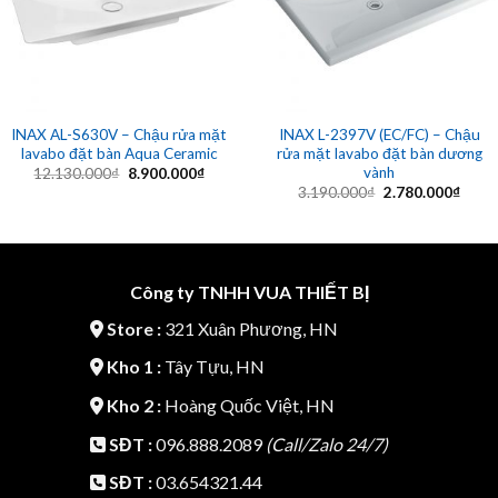
INAX AL-S630V – Chậu rửa mặt
INAX L-2397V (EC/FC) – Chậu
lavabo đặt bàn Aqua Ceramic
rửa mặt lavabo đặt bàn dương
vành
Giá
Giá
12.130.000
₫
8.900.000
₫
gốc
hiện
Giá
Giá
3.190.000
₫
2.780.000
₫
là:
tại
gốc
hiện
12.130.000₫.
là:
là:
tại
8.900.000₫.
3.190.000₫.
là:
2.780
Công ty TNHH VUA THIẾT BỊ
Store :
321 Xuân Phương, HN
Kho 1 :
Tây Tựu, HN
Kho 2 :
Hoàng Quốc Việt, HN
SĐT :
096.888.2089
(Call/Zalo 24/7)
SĐT :
03.654321.44