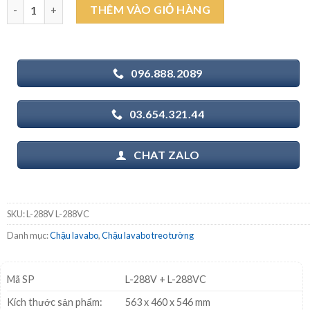
INAX L-288V (EC/FC) L-288VC - Chậu rửa mặt lavabo chân lửng t
THÊM VÀO GIỎ HÀNG
1.740.000₫.
là:
1.580.000₫.
096.888.2089
03.654.321.44
CHAT ZALO
SKU:
L-288V L-288VC
Danh mục:
Chậu lavabo
,
Chậu lavabo treo tường
Mã SP
L-288V + L-288VC
Kích thước sản phẩm:
563 x 460 x 546 mm