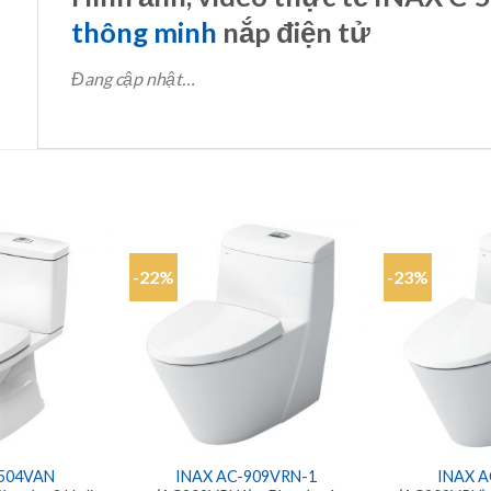
thông minh
nắp điện tử
Đang cập nhật…
-22%
-23%
Add to
Add to
wishlist
wishlist
-504VAN
INAX AC-909VRN-1
INAX A