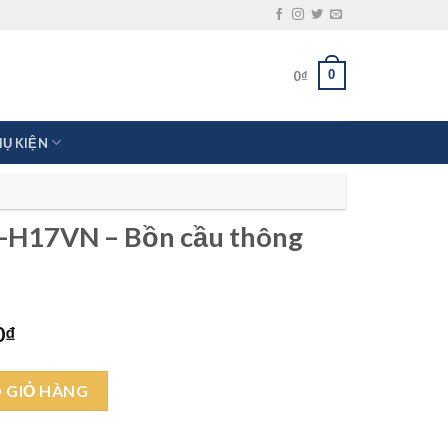
0
0
₫
HỤ KIỆN
-H17VN – Bồn cầu thông
Giá
0
₫
hiện
tại
ầu thông minh nắp điện tử số lượng
00₫.
là:
 GIỎ HÀNG
9.050.000₫.