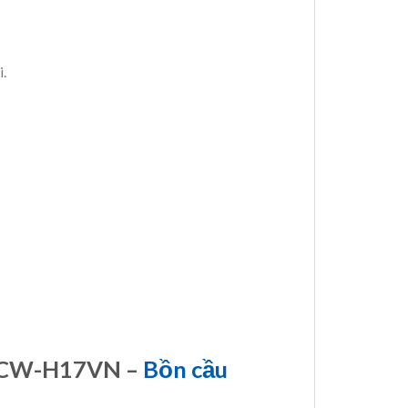
.
A CW-H17VN –
Bồn cầu