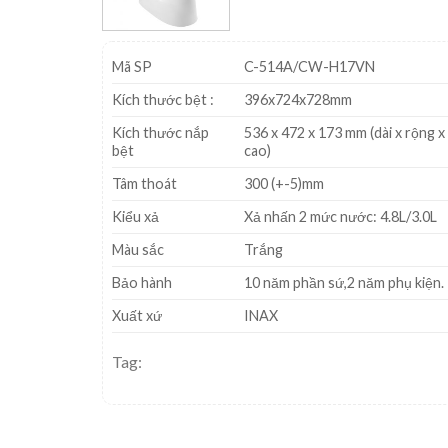
Mã SP
C-514A/CW-H17VN
Kích thước bệt :
396x724x728mm
Kích thước nắp
536 x 472 x 173 mm (dài x rộng x
bệt
cao)
Tâm thoát
300 (+-5)mm
Kiểu xả
Xả nhấn 2 mức nước: 4.8L/3.0L
Màu sắc
Trắng
Bảo hành
10 năm phần sứ,2 năm phụ kiện.
Xuất xứ
INAX
Tag: