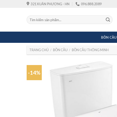
Skip
321 XUÂN PHƯƠNG - HN
096.888.2089
to
content
Tìm
kiếm:
BỒN CẦU
TRANG CHỦ
/
BỒN CẦU
/
BỒN CẦU THÔNG MINH
-14%