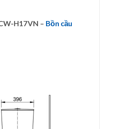
A CW-H17VN –
Bồn cầu