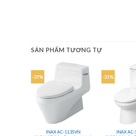
SẢN PHẨM TƯƠNG TỰ
-37%
-21%
Add to
wishlist
INAX AC-1135VN
INAX AC