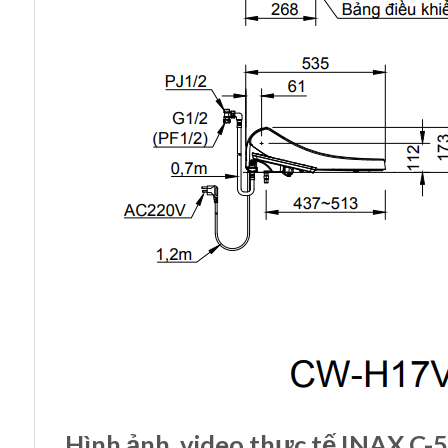
Hình ảnh, video thực tế INAX 