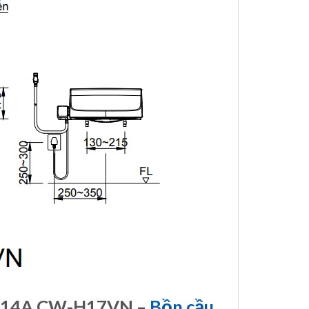
C-514A CW-H17VN –
Bồn cầu