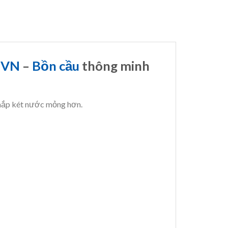
7VN
–
Bồn cầu
thông minh
 nắp két nước mỏng hơn.