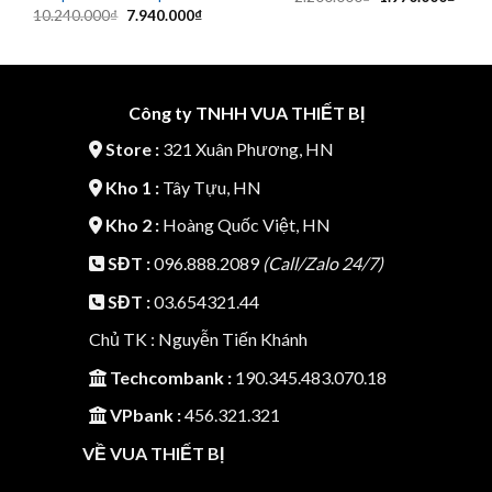
gốc
hiện
Giá
Giá
10.240.000
₫
7.940.000
₫
là:
tại
gốc
hiện
2.200.000₫.
là:
là:
tại
1.970
10.240.000₫.
là:
7.940.000₫.
Công ty TNHH VUA THIẾT BỊ
Store :
321 Xuân Phương, HN
Kho 1 :
Tây Tựu, HN
Kho 2 :
Hoàng Quốc Việt, HN
SĐT :
096.888.2089
(Call/Zalo 24/7)
SĐT :
03.654321.44
Chủ TK : Nguyễn Tiến Khánh
Techcombank :
190.345.483.070.18
VPbank :
456.321.321
VỀ VUA THIẾT BỊ