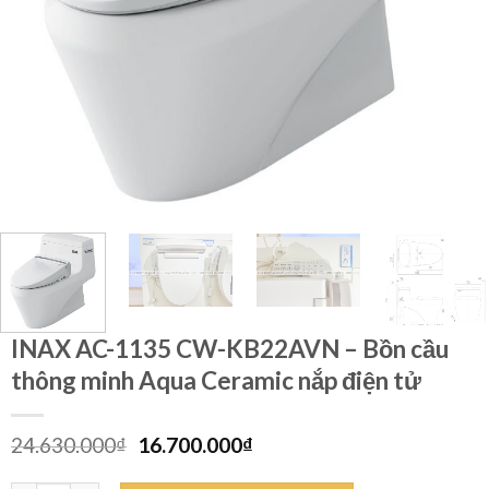
INAX AC-1135 CW-KB22AVN – Bồn cầu
thông minh Aqua Ceramic nắp điện tử
Giá
Giá
24.630.000
₫
16.700.000
₫
gốc
hiện
là:
tại