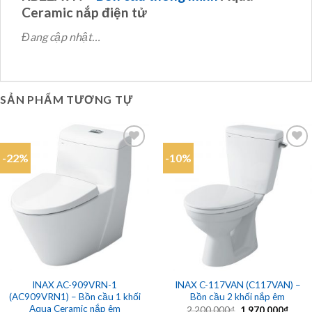
Ceramic nắp điện tử
Đang cập nhật…
SẢN PHẨM TƯƠNG TỰ
-22%
-10%
Add to
Add to
wishlist
wishlist
INAX AC-909VRN-1
INAX C-117VAN (C117VAN) –
(AC909VRN1) – Bồn cầu 1 khối
Bồn cầu 2 khối nắp êm
Aqua Ceramic nắp êm
Giá
Giá
2.200.000
₫
1.970.000
₫