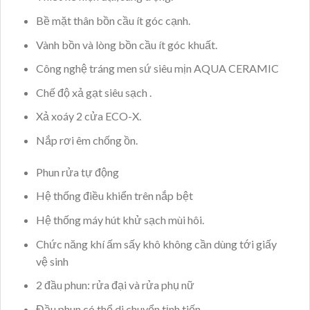
Bề mặt thân bồn cầu ít góc cạnh.
Vành bồn và lòng bồn cầu ít góc khuất.
Công nghệ tráng men sứ siêu mịn AQUA CERAMIC
Chế độ xả gạt siêu sạch .
Xả xoáy 2 cửa ECO-X.
Nắp rơi êm chống ồn.
Phun rửa tự động
Hệ thống điều khiển trên nắp bệt
Hệ thống máy hút khử sạch mùi hôi.
Chức năng khí ấm sấy khô không cần dùng tới giấy
vệ sinh
2 đầu phun: rửa đại và rửa phụ nữ
Đầu phun có thể di chuyển tịnh tiến.