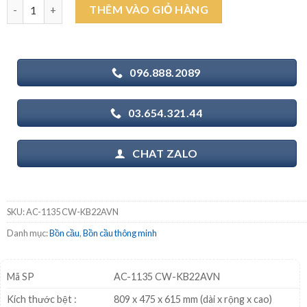
INAX AC-1135 CW-KB22AVN - Bồn cầu thông minh Aqua Ceramic 
THÊM VÀO GIỎ HÀNG
24.630.000₫.
là:
16.700.000₫.
096.888.2089
03.654.321.44
CHAT ZALO
SKU:
AC-1135 CW-KB22AVN
Danh mục:
Bồn cầu
,
Bồn cầu thông minh
Mã SP
AC-1135 CW-KB22AVN
Kích thước bệt :
809 x 475 x 615 mm (dài x rộng x cao)