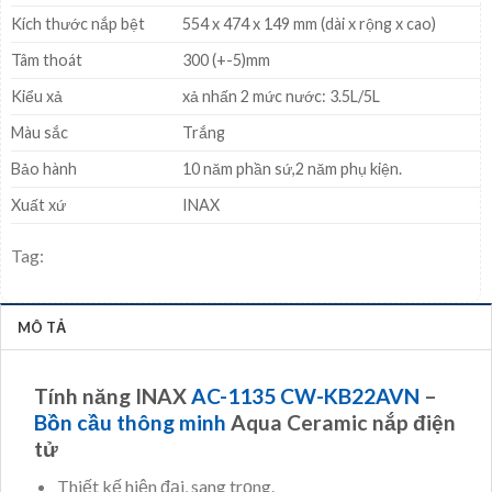
Kích thước nắp bệt
554 x 474 x 149 mm (dài x rộng x cao)
Tâm thoát
300 (+-5)mm
Kiểu xả
xả nhấn 2 mức nước: 3.5L/5L
Màu sắc
Trắng
Bảo hành
10 năm phần sứ,2 năm phụ kiện.
Xuất xứ
INAX
Tag:
MÔ TẢ
Tính năng INAX
AC-1135 CW-KB22AVN
–
Bồn cầu thông minh
Aqua Ceramic nắp điện
tử
Thiết kế hiện đại, sang trọng.