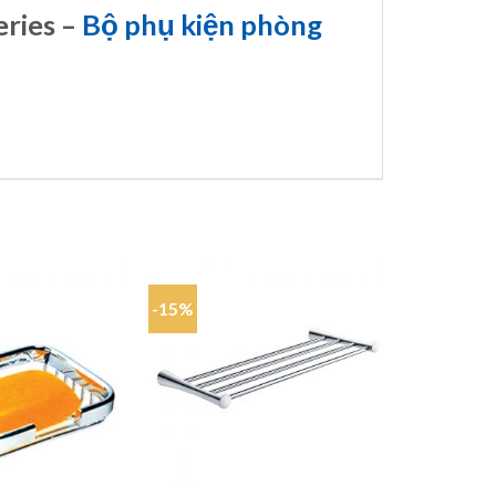
eries –
Bộ phụ kiện phòng
-15%
-15%
Add to
Add to
wishlist
wishlist