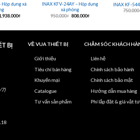
 Hộp đựng xà
INAX KFV-24AY – Hộp đựng
INAX KF-544
ng
xà phòng
750.000
Giá
Giá
Giá
Giá
1.938.000
₫
950.000
₫
808.000
₫
gốc
hiện
gốc
hiện
à:
tại
là:
tại
2.280.000₫.
là:
950.000₫.
là:
1.938.000₫.
808.000₫.
VỀ VUA THIẾT BỊ
CHĂM SÓC KHÁCH HÀ
T BỊ
Giới thiệu
Liên hệ
Tiêu chí bán hàng
Chính sách bảo hành
Khuyến mại
Chính sách bảo mật
/7)
Catalogue
Hướng dẫn mua hàng
Tư vấn sản phẩm
Phí lắp đặt & giá vật tư
.18