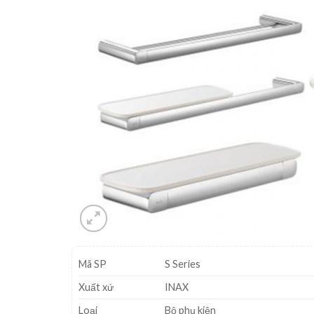
Mã SP
S Series
Xuất xứ
INAX
Loại
Bộ phụ kiện