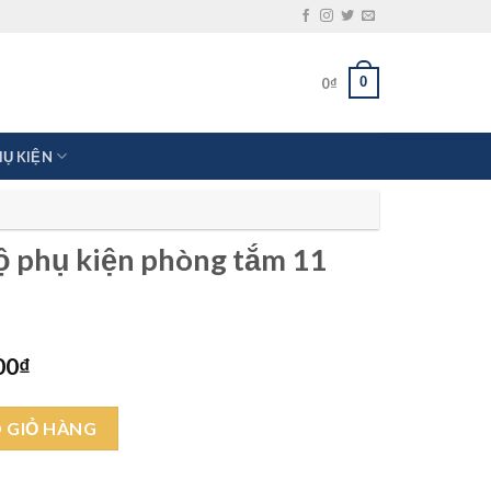
0
0
₫
HỤ KIỆN
Bộ phụ kiện phòng tắm 11
Giá
00
₫
hiện
tại
òng tắm 11 món số lượng
00₫.
là:
 GIỎ HÀNG
16.000.000₫.