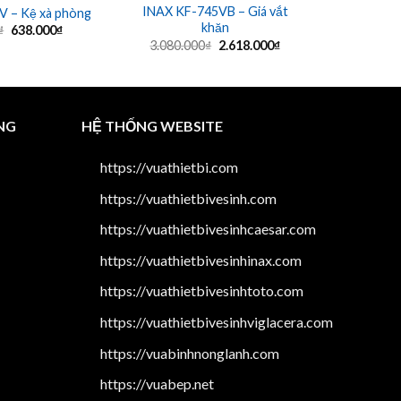
INAX KF-745VB – Giá vắt
INAX H-A
V – Kệ xà phòng
khăn
kiện phò
Giá
Giá
₫
638.000
₫
gốc
hiện
Giá
Giá
3.080.000
₫
2.618.000
₫
1.240.0
là:
tại
gốc
hiện
750.000₫.
là:
là:
tại
638.000₫.
3.080.000₫.
là:
2.618.000₫.
NG
HỆ THỐNG WEBSITE
https://vuathietbi.com
https://vuathietbivesinh.com
https://vuathietbivesinhcaesar.com
https://vuathietbivesinhinax.com
https://vuathietbivesinhtoto.com
https://vuathietbivesinhviglacera.com
https://vuabinhnonglanh.com
https://vuabep.net