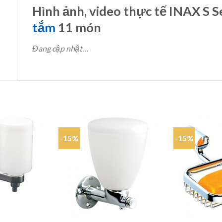
Hình ảnh, video thực tế INAX S S
tắm
11 món
Đang cập nhật…
-15%
-15%
Add to
Add to
wishlist
wishlist