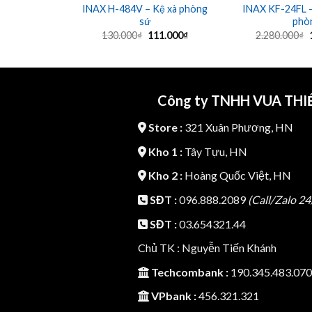
INAX H-484V – Kệ xà phòng
INAX KF-24FL –
sứ
phò
Giá
Giá
130.000
₫
111.000
₫
2.280.000
₫
gốc
hiện
là:
tại
l
130.000₫.
là:
111.000₫.
Công ty TNHH VUA THIẾ
Store :
321 Xuân Phương, HN
Kho 1 :
Tây Tựu, HN
Kho 2 :
Hoàng Quốc Việt, HN
SĐT :
096.888.2089
(Call/Zalo 24
SĐT :
03.654321.44
Chủ TK : Nguyễn Tiến Khánh
Techcombank :
190.345.483.070
VPbank :
456.321.321