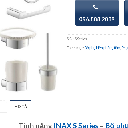
096.888.2089
SKU:
S Series
Danh mục:
Bộ phụ kiện phòng tắm
,
Phụ
MÔ TẢ
Tính năng
INAX S Series
–
Bộ phụ