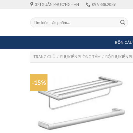
Skip
321 XUÂN PHƯƠNG - HN
096.888.2089
to
content
Tìm
kiếm:
BỒN CẦU
TRANG CHỦ
/
PHỤ KIỆN PHÒNG TẮM
/
BỘ PHỤ KIỆN 
-15%