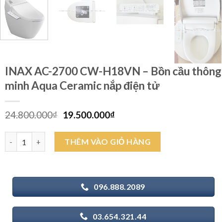
INAX AC-2700 CW-H18VN – Bồn cầu thông
minh Aqua Ceramic nắp điện tử
Giá
Giá
24.800.000
₫
19.500.000
₫
gốc
hiện
là:
tại
INAX AC-2700 CW-H18VN - Bồn cầu thông minh Aqua Ceramic nắ
THÊM VÀO GIỎ HÀNG
24.800.000₫.
là:
19.500.000₫.
096.888.2089
03.654.321.44