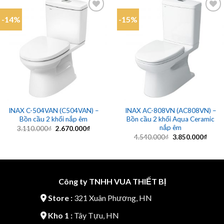
-14%
-15%
Add to
Add to
wishlist
wishlist
INAX C-504VAN (C504VAN) –
INAX AC-808VN (AC808VN) –
Bồn cầu 2 khối nắp êm
Bồn cầu 2 khối Aqua Ceramic
nắp êm
Giá
Giá
3.110.000
₫
2.670.000
₫
gốc
hiện
Giá
Giá
4.540.000
₫
3.850.000
₫
là:
tại
gốc
hiện
3.110.000₫.
là:
là:
tại
2.670.000₫.
4.540.000₫.
là:
3.850
Công ty TNHH VUA THIẾT BỊ
Store :
321 Xuân Phương, HN
Kho 1 :
Tây Tựu, HN