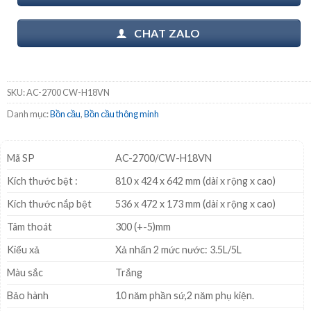
CHAT ZALO
SKU:
AC-2700 CW-H18VN
Danh mục:
Bồn cầu
,
Bồn cầu thông minh
Mã SP
AC-2700/CW-H18VN
Kích thước bệt :
810 x 424 x 642 mm (dài x rộng x cao)
Kích thước nắp bệt
536 x 472 x 173 mm (dài x rộng x cao)
Tâm thoát
300 (+-5)mm
Kiểu xả
Xả nhấn 2 mức nước: 3.5L/5L
Màu sắc
Trắng
Bảo hành
10 năm phần sứ,2 năm phụ kiện.