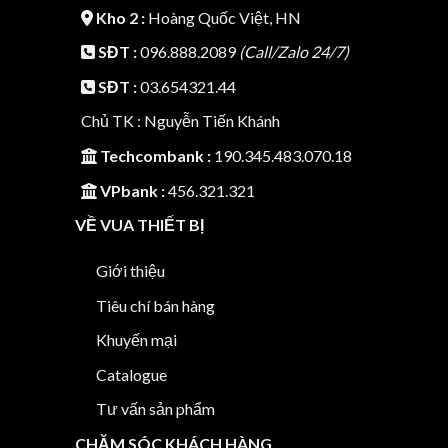
Kho 2 :
Hoàng Quốc Việt, HN
SĐT :
096.888.2089
(Call/Zalo 24/7)
SĐT :
03.654321.44
Chủ TK : Nguyễn Tiến Khánh
Techcombank :
190.345.483.070.18
VPbank :
456.321.321
VỀ VUA THIẾT BỊ
Giới thiệu
Tiêu chí bán hàng
Khuyến mại
Catalogue
Tư vấn sản phẩm
CHĂM SÓC KHÁCH HÀNG