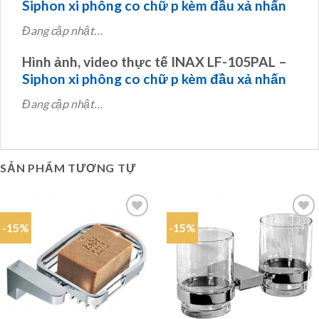
Siphon xi phông co chữ p kèm đầu xả nhấn
Đang cập nhật…
Hình ảnh, video thực tế INAX LF-105PAL –
Siphon xi phông co chữ p kèm đầu xả nhấn
Đang cập nhật…
SẢN PHẨM TƯƠNG TỰ
-15%
-15%
Add to
Add to
wishlist
wishlist