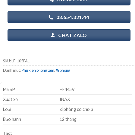
03.654.321.44
CHAT ZALO
SKU:
LF-105PAL
Danh mục:
Phụ kiện phòng tắm
,
Xi phông
Mã SP
H-445V
Xuất xứ
INAX
Loại
xi phông co chữ p
Bảo hành
12 tháng
Tag: