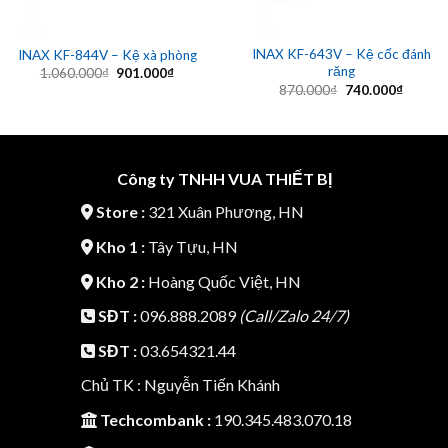
INAX KF-643V – Kệ cốc đánh
INAX KF-844V – Kệ xà phòng
răng
Giá
Giá
1.060.000
₫
901.000
₫
gốc
hiện
Giá
Giá
870.000
₫
740.000
₫
là:
tại
gốc
hiện
1.060.000₫.
là:
là:
tại
901.000₫.
870.000₫.
là:
740.00
Công ty TNHH VUA THIẾT BỊ
Store :
321 Xuân Phương, HN
Kho 1 :
Tây Tựu, HN
Kho 2 :
Hoàng Quốc Việt, HN
SĐT :
096.888.2089
(Call/Zalo 24/7)
SĐT :
03.654321.44
Chủ TK : Nguyễn Tiến Khánh
Techcombank :
190.345.483.070.18