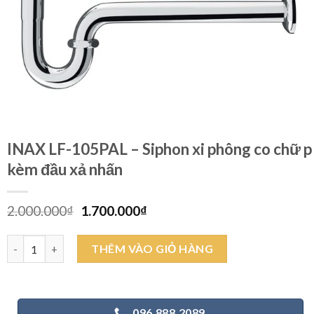
INAX LF-105PAL – Siphon xi phông co chữ p
kèm đầu xả nhấn
Giá
Giá
2.000.000
₫
1.700.000
₫
gốc
hiện
là:
tại
INAX LF-105PAL - Siphon xi phông co chữ p kèm đầu xả nhấn số 
THÊM VÀO GIỎ HÀNG
2.000.000₫.
là:
1.700.000₫.
096.888.2089